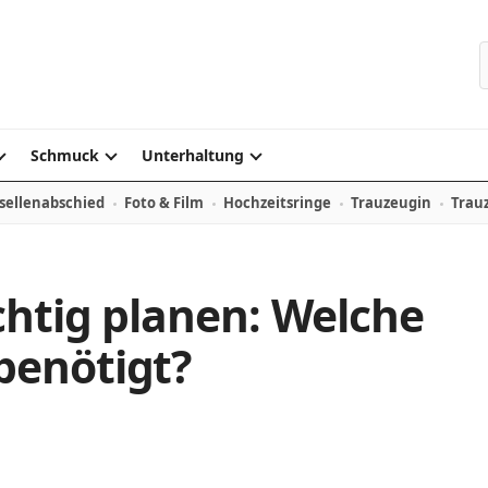
Schmuck
Unterhaltung
sellenabschied
Foto & Film
Hochzeitsringe
Trauzeugin
Trau
chtig planen: Welche
benötigt?