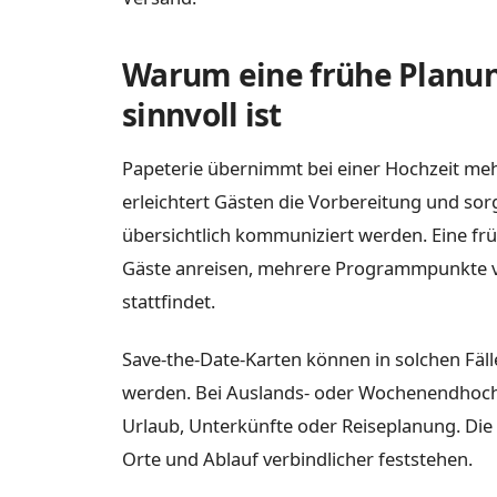
Warum eine frühe Planun
sinnvoll ist
Papeterie übernimmt bei einer Hochzeit mehr
erleichtert Gästen die Vorbereitung und sor
übersichtlich kommuniziert werden. Eine früh
Gäste anreisen, mehrere Programmpunkte vo
stattfindet.
Save-the-Date-Karten können in solchen Fäll
werden. Bei Auslands- oder Wochenendhochz
Urlaub, Unterkünfte oder Reiseplanung. Die e
Orte und Ablauf verbindlicher feststehen.