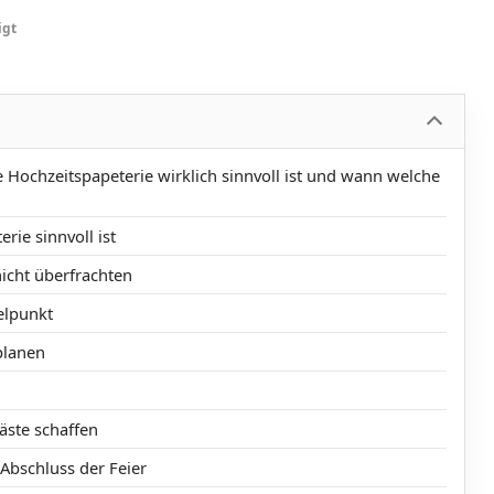
igt
 Hochzeitspapeterie wirklich sinnvoll ist und wann welche
ie sinnvoll ist
nicht überfrachten
elpunkt
planen
äste schaffen
Abschluss der Feier