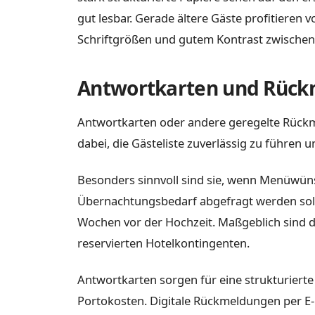
gut lesbar. Gerade ältere Gäste profitieren 
Schriftgrößen und gutem Kontrast zwischen 
Antwortkarten und Rückm
Antwortkarten oder andere geregelte Rückme
dabei, die Gästeliste zuverlässig zu führen 
Besonders sinnvoll sind sie, wenn Menüwüns
Übernachtungsbedarf abgefragt werden sollen
Wochen vor der Hochzeit. Maßgeblich sind da
reservierten Hotelkontingenten.
Antwortkarten sorgen für eine strukturierte
Portokosten. Digitale Rückmeldungen per E-M