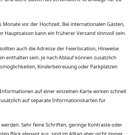
hs Monate vor der Hochzeit. Bei internationalen Gästen,
r Hauptsaison kann ein früherer Versand sinnvoll sein.
ollten auch die Adresse der Feierlocation, Hinweise
 enthalten sein. Je nach Ablauf können zusätzlich
smöglichkeiten, Kinderbetreuung oder Parkplätzen
le Informationen auf einer einzelnen Karte wirken schnell
zusätzlich auf separate Informationskarten für
t werden. Sehr feine Schriften, geringe Kontraste oder
sten Blick elegant aus, sind im Alltag aber nicht immer