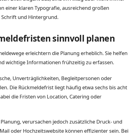
von einer klaren Typografie, ausreichend großen
Schrift und Hintergrund.
eldefristen sinnvoll planen
ldewege erleichtern die Planung erheblich. Sie helfen
und wichtige Informationen frühzeitig zu erfassen.
che, Unverträglichkeiten, Begleitpersonen oder
. Die Rückmeldefrist liegt häufig etwa sechs bis acht
bei die Fristen von Location, Catering oder
 Planung, verursachen jedoch zusätzliche Druck- und
ail oder Hochzeitswebsite können effizienter sein. Bei