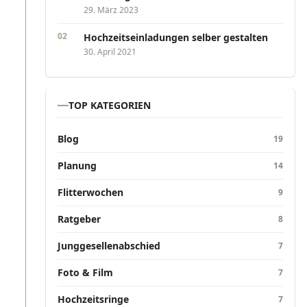
29. März 2023
Hochzeitseinladungen selber gestalten
30. April 2021
TOP KATEGORIEN
Blog
19
Planung
14
Flitterwochen
9
Ratgeber
8
Junggesellenabschied
7
Foto & Film
7
Hochzeitsringe
7