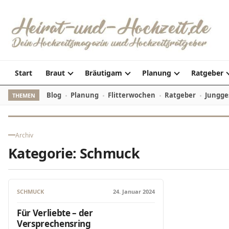
Zum Inhalt springen
Start
Braut
Bräutigam
Planung
Ratgeber
Blog
Planung
Flitterwochen
Ratgeber
Jungge
THEMEN
Archiv
Kategorie:
Schmuck
SCHMUCK
24. Januar 2024
Für Verliebte – der
Versprechensring