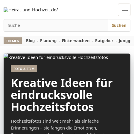
Zum Inhalt springen
Men
Suchen
Suchen nach:
Blog
Planung
Flitterwochen
Ratgeber
Jungges
THEMEN
FOTO & FILM
Kreative Ideen für
eindrucksvolle
Hochzeitsfotos
Hochzeitsfotos sind weit mehr als einfache
Erinnerungen – sie fangen die Emotionen,