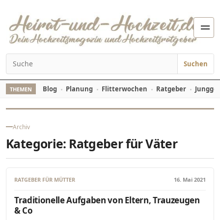
Zum Inhalt springen
Men
Suchen
Suchen nach:
Blog
Planung
Flitterwochen
Ratgeber
Jungges
THEMEN
Archiv
Kategorie:
Ratgeber für Väter
RATGEBER FÜR MÜTTER
16. Mai 2021
Traditionelle Aufgaben von Eltern, Trauzeugen
& Co