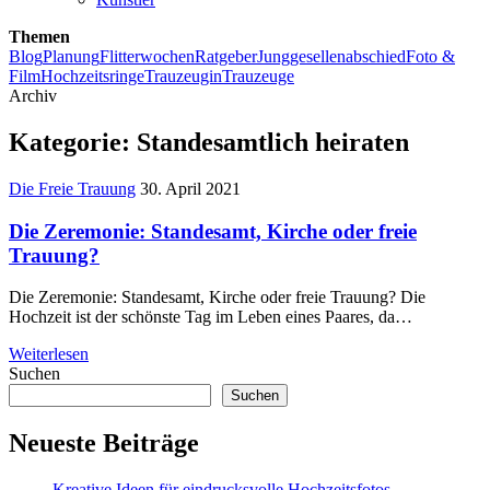
Themen
Blog
Planung
Flitterwochen
Ratgeber
Junggesellenabschied
Foto &
Film
Hochzeitsringe
Trauzeugin
Trauzeuge
Archiv
Kategorie:
Standesamtlich heiraten
Die Freie Trauung
30. April 2021
Die Zeremonie: Standesamt, Kirche oder freie
Trauung?
Die Zeremonie: Standesamt, Kirche oder freie Trauung? Die
Hochzeit ist der schönste Tag im Leben eines Paares, da…
Weiterlesen
Suchen
Suchen
Neueste Beiträge
Kreative Ideen für eindrucksvolle Hochzeitsfotos