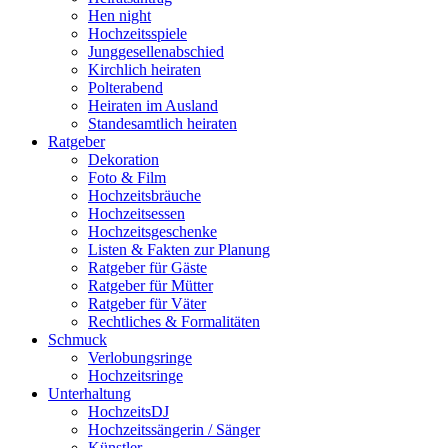
Hen night
Hochzeitsspiele
Junggesellenabschied
Kirchlich heiraten
Polterabend
Heiraten im Ausland
Standesamtlich heiraten
Ratgeber
Dekoration
Foto & Film
Hochzeitsbräuche
Hochzeitsessen
Hochzeitsgeschenke
Listen & Fakten zur Planung
Ratgeber für Gäste
Ratgeber für Mütter
Ratgeber für Väter
Rechtliches & Formalitäten
Schmuck
Verlobungsringe
Hochzeitsringe
Unterhaltung
HochzeitsDJ
Hochzeitssängerin / Sänger
Künstler