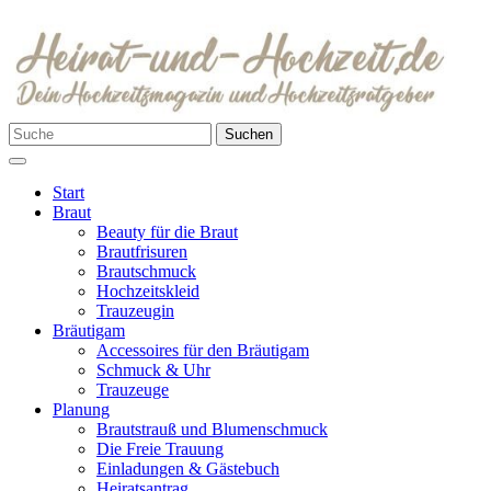
Zum
Inhalt
springen
Suchen
Suchen
nach:
Menü
Start
Braut
Beauty für die Braut
Brautfrisuren
Brautschmuck
Hochzeitskleid
Trauzeugin
Bräutigam
Accessoires für den Bräutigam
Schmuck & Uhr
Trauzeuge
Planung
Brautstrauß und Blumenschmuck
Die Freie Trauung
Einladungen & Gästebuch
Heiratsantrag