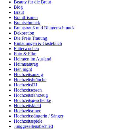
Beauty für die Braut
Blog
Braut
Brautfrisuren
Brautschmuck
Brautstrauß und Blumenschmuck
Dekoration
Die Freie Trauung
Einladungen & Gästebuch
Flitterwochen
Foto & Film
Heiraten im Ausland
Heiratsantrag
Hen night
Hochzeitsanzug
Hochzeitsbräuche
HochzeitsDJ
Hochzeitsessen
Hochzeitsfahrzeug
Hochzeitsgeschenke
Hochzeitskleid
Hochzeitsringe
Hochzeitssängerin / Sänger
Hochzeitsspiele
Junggesellenabschied