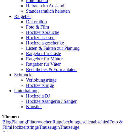
Polterabend
Heiraten im Ausland
Standesamtlich heiraten
Ratgeber
Dekoration
Foto & Film
Hochzeitsbräuche
Hochzeitsessen
Hochzeitsgeschenke
Listen & Fakten zur Planung
Ratgeber für Gäste
Ratgeber für Mütter
Ratgeber für Väter
Rechtliches & Formalitäten
Schmuck
Verlobungsringe
Hochzeitsringe
Unterhaltung
HochzeitsDJ
Hochzeitssängerin / Sänger
Künstler
Themen
Blog
Planung
Flitterwochen
Ratgeber
Junggesellenabschied
Foto &
Film
Hochzeitsringe
Trauzeugin
Trauzeuge