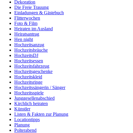
Dekoration
Die Freie Trauung
Einladungen & Gästebuch
Flitterwochen
Foto & Film
Heiraten im Ausland
Heiratsantrag
Hen night
Hochzeitsanzug
Hochzeitsbräuche
HochzeitsDJ
Hochzeitsessen
Hochzeitsfahrzeug
Hochzeitsgeschenke
Hochzeitskleid
Hochzeitsringe
Hochzeitssängerin / Sänger
Hochzeitsspiele
Junggesellenabschied
Kirchlich heiraten
Künstler
Listen & Fakten zur Planung
Locationtipps
Planung
Polterabend