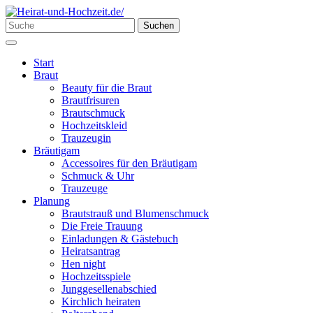
Zum
Inhalt
Suchen
Suchen
springen
nach:
Menü
Start
Braut
Beauty für die Braut
Brautfrisuren
Brautschmuck
Hochzeitskleid
Trauzeugin
Bräutigam
Accessoires für den Bräutigam
Schmuck & Uhr
Trauzeuge
Planung
Brautstrauß und Blumenschmuck
Die Freie Trauung
Einladungen & Gästebuch
Heiratsantrag
Hen night
Hochzeitsspiele
Junggesellenabschied
Kirchlich heiraten