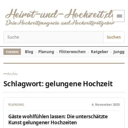
Zum Inhalt springen
Men
Suchen
Suchen nach:
Blog
Planung
Flitterwochen
Ratgeber
Jungges
THEMEN
Archiv
Schlagwort:
gelungene Hochzeit
PLANUNG
4. November 2025
Gäste wohlfühlen lassen: Die unterschätzte
Kunst gelungener Hochzeiten