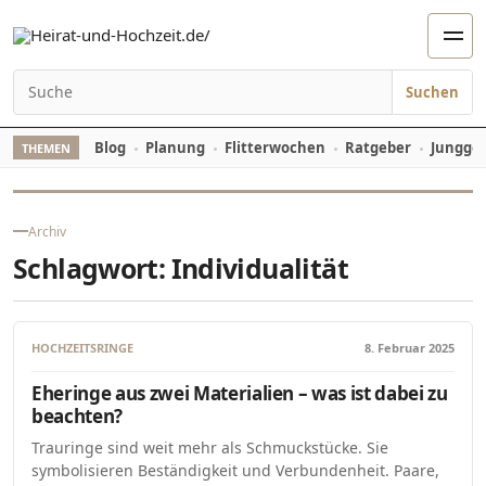
Zum Inhalt springen
Men
Suchen
Suchen nach:
Blog
Planung
Flitterwochen
Ratgeber
Jungges
THEMEN
Archiv
Schlagwort:
Individualität
HOCHZEITSRINGE
8. Februar 2025
Eheringe aus zwei Materialien – was ist dabei zu
beachten?
Trauringe sind weit mehr als Schmuckstücke. Sie
symbolisieren Beständigkeit und Verbundenheit. Paare,