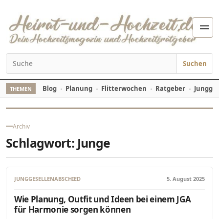
Zum Inhalt springen
Men
Suchen
Suchen nach:
Blog
Planung
Flitterwochen
Ratgeber
Jungges
THEMEN
Archiv
Schlagwort:
Junge
JUNGGESELLENABSCHIED
5. August 2025
Wie Planung, Outfit und Ideen bei einem JGA
für Harmonie sorgen können