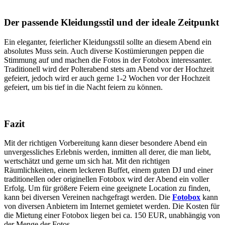
Der passende Kleidungsstil und der ideale Zeitpunkt
Ein eleganter, feierlicher Kleidungsstil sollte an diesem Abend ein
absolutes Muss sein. Auch diverse Kostümierungen peppen die
Stimmung auf und machen die Fotos in der Fotobox interessanter.
Traditionell wird der Polterabend stets am Abend vor der Hochzeit
gefeiert, jedoch wird er auch gerne 1-2 Wochen vor der Hochzeit
gefeiert, um bis tief in die Nacht feiern zu können.
Fazit
Mit der richtigen Vorbereitung kann dieser besondere Abend ein
unvergessliches Erlebnis werden, inmitten all derer, die man liebt,
wertschätzt und gerne um sich hat. Mit den richtigen
Räumlichkeiten, einem leckeren Buffet, einem guten DJ und einer
traditionellen oder originellen Fotobox wird der Abend ein voller
Erfolg. Um für größere Feiern eine geeignete Location zu finden,
kann bei diversen Vereinen nachgefragt werden. Die
Fotobox
kann
von diversen Anbietern im Internet gemietet werden. Die Kosten für
die Mietung einer Fotobox liegen bei ca. 150 EUR, unabhängig von
der Menge der Fotos.