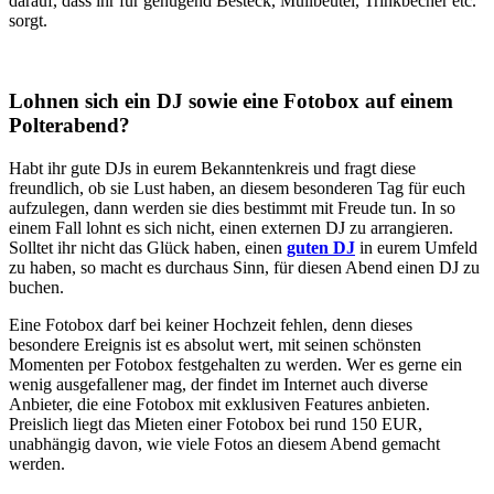
darauf, dass ihr für genügend Besteck, Müllbeutel, Trinkbecher etc.
sorgt.
Lohnen sich ein DJ sowie eine Fotobox auf einem
Polterabend?
Habt ihr gute DJs in eurem Bekanntenkreis und fragt diese
freundlich, ob sie Lust haben, an diesem besonderen Tag für euch
aufzulegen, dann werden sie dies bestimmt mit Freude tun. In so
einem Fall lohnt es sich nicht, einen externen DJ zu arrangieren.
Solltet ihr nicht das Glück haben, einen
guten DJ
in eurem Umfeld
zu haben, so macht es durchaus Sinn, für diesen Abend einen DJ zu
buchen.
Eine Fotobox darf bei keiner Hochzeit fehlen, denn dieses
besondere Ereignis ist es absolut wert, mit seinen schönsten
Momenten per Fotobox festgehalten zu werden. Wer es gerne ein
wenig ausgefallener mag, der findet im Internet auch diverse
Anbieter, die eine Fotobox mit exklusiven Features anbieten.
Preislich liegt das Mieten einer Fotobox bei rund 150 EUR,
unabhängig davon, wie viele Fotos an diesem Abend gemacht
werden.