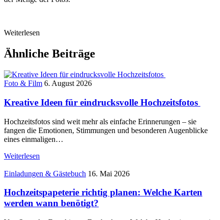
Weiterlesen
Ähnliche Beiträge
Foto & Film
6. August 2026
Kreative Ideen für eindrucksvolle Hochzeitsfotos
Hochzeitsfotos sind weit mehr als einfache Erinnerungen – sie
fangen die Emotionen, Stimmungen und besonderen Augenblicke
eines einmaligen…
Weiterlesen
Einladungen & Gästebuch
16. Mai 2026
Hochzeitspapeterie richtig planen: Welche Karten
werden wann benötigt?