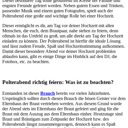
Dieser besondere Tag sollte gebührend im Kreise der Familie und
engsten Freunde gefeiert werden. Neben gutem Essen und Trinken,
passender Musik und einem guten Fotografen, spielt auch der
Polterabend eine große und wichtige Rolle bei einer Hochzeit.
Dieser ermöglicht es dir, am Tag vor deiner Hochzeit mit allen
Menschen, die euch, dem Brautpaar, nahe stehen zu feiern, denn
oftmals ist das Umfeld zu groß, um alle direkt am Tag der Hochzeit
einladen zu können. Der Polterabend ist hierfür die ideale Lösung
und lässt zudem Freude, Spaß und Hochzeitsstimmung aufkommen.
Damit dieser besondere Abend vor deiner Hochzeit problemlos
ablaufen kann, gibt es einige Dinge im Hinblick auf den DJ, die
Fotobox, etc. zu beachten.
Polterabend richtig feiern: Was ist zu beachten?
Entstanden ist dieser
Brauch
bereits vor vielen Jahrzehnten.
Ursprünglich sollten durch diesen Brauch die bösen Geister vor dem
Elternhaus der Braut vertrieben werden. Aus diesem Grund wurde
der Abend stets im Elternhaus der Braut gefeiert und ging für die
Braut mit dem Auszug aus dem Elternhaus einher. Heutzutage sind
Braut und Bräutigam zum Zeitpunkt der Hochzeit bzw. des
Polterabends längst zusammengezogen, dennoch kann es Spaß