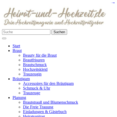
Zum
www.handicaps-sexualites.be/formations/
www.handicaps-sexualites.be/contact
myhouseoffurniture.com
usanewsonline.com/contact/
bgsgroup.org
novidecor.com
link slot online
link slot thailand
link toto togel
link toto togel
link slot online
link slot online
AcciónMK™
situs toto togel
link slot gacor
togel online
situs toto togel
situs toto togel
situs toto togel
situs toto togel
link slot gacor
situs toto togel
situs toto togel
togel online
situs toto togel
situs toto togel
situs toto togel
situs toto togel
link slot gacor
link slot gacor
situs toto togel
link slot gacor
togel online
link slot gacor
link slot gacor
situs toto togel
togel online
link slot gacor
situs toto togel
situs toto togel
link slot gacor
link slot gacor
link slot gacor
link slot gacor
situs toto togel
slot gacor hari ini
toto togel
toto togel
situs toto slot
toto togel
link togel
toto togel
situs slot gacor
toto togel
toto togel
toto togel
toto togel
toto togel
toto togel
toto togel
slot online
link gacor
toto togel
toto togel
toto togel
togel terpercaya
toto togel
toto togel
slot online
slot online
situs toto slot
toto togel
toto togel
toto togel
toto togel
toto togel
toto togel
toto togel
toto togel
link slot resmi
toto togel
toto togel
toto togel
link gacor
toto togel
toto togel
toto togel
toto togel
link slot resmi
situs slot gacor
toto togel
toto togel
toto macau
link gacor
link togel
link toto
link toto
situs toto slot
toto togel
toto togel
toto togel
toto togel
toto togel
toto togel
toto togel
toto togel
toto togel
situs slot gacor
situs slot gacor
toto togel
toto togel
toto togel
toto togel
toto togel
toto togel
toto togel
toto togel
toto togel
toto togel
slot online
toto togel
toto togel
toto togel
toto togel
toto togel
toto togel
toto togel
toto togel
toto togel
toto togel
toto togel
toto togel
toto togel
toto togel
toto togel
toto togel
slot online
toto togel
toto togel
toto togel
slot online
toto togel
toto togel
toto togel
slot online
toto togel
toto togel
toto togel
toto togel
toto togel
toto togel
link togel
toto togel
toto togel
link gacor
toto togel
toto togel
toto togel
toto togel
link gacor
toto togel
toto togel
slot online
toto togel
toto togel
toto togel
toto togel
link togel
toto togel
toto togel
link togel
toto togel
link togel
toto togel
situs slot gacor
link gacor
jacktoto
toto slot
toto slot
situs togel
jacktoto
jacktoto
jacktoto
jacktoto
jacktoto
jacktoto
jacktoto
jacktoto
situs togel
jacktoto
link slot
jacktoto
jacktoto
jacktoto
link slot
jacktoto
jacktoto
jacktoto
jacktoto
jacktoto
jacktoto
link slot
jacktoto
situs gacor
jacktoto
situs toto
jacktoto
slot gacor
toto slot
toto slot
link slot
situs toto
jacktoto
situs togel
jacktoto
jacktoto
situs gacor
jacktoto
jacktoto
situs gacor
jacktoto
situs toto
link slot
jacktoto
situs toto
situs togel
jacktoto
situs toto
situs gacor
jacktoto
slot gacor
jacktoto
togel resmi
jacktoto
jacktoto
jacktoto
situs toto
jacktoto
situs togel
jacktoto
situs gacor
situs toto
jacktoto
toto slot
slot gacor
link slot
link slot
situs togel
situs togel
link slot
jacktoto
link slot
jacktoto
jacktoto
jacktoto
link slot
jacktoto
toto slot
situs togel
situs toto
jacktoto
situs gacor
jacktoto
slot gacor
jacktoto
situs toto
jacktoto
slot gacor
jacktoto
situs toto
situs togel
jacktoto
situs toto
jacktoto
jacktoto
jacktoto
jacktoto
situs toto
situs toto
situs toto
situs togel
jacktoto
jacktoto
jacktoto
situs gacor
jacktoto
situs toto
situs togel
jacktoto
situs toto
jacktoto
jacktoto
jacktoto
situs togel
jacktoto
jacktoto
jacktoto
toto slot
jacktoto
situs gacor
toto slot
slot gacor
jacktoto
jacktoto
jacktoto
jacktoto
jacktoto
jacktoto
jacktoto
jacktoto
jacktoto
situs gacor
jacktoto
jacktoto
toto slot
jacktoto
jacktoto
jacktoto
jacktoto
jacktoto
jacktoto
jacktoto
slot gacor
situs togel
jacktoto
jacktoto
jacktoto
jacktoto
jacktoto
jacktoto
jacktoto
jacktoto
jacktoto
jacktoto
jacktoto
jacktoto
jacktoto
jacktoto
situs toto
jacktoto
situs toto
jacktoto
jacktoto
jacktoto
jacktoto
jacktoto
jacktoto
jacktoto
jacktoto
jacktoto
jacktoto
situs togel
jacktoto
jacktoto
jacktoto
situs toto
jacktoto
jacktoto
situs toto
jacktoto
situs toto
jacktoto
jacktoto
jacktoto
situs toto
jacktoto
jacktoto
jacktoto
jacktoto
jacktoto
slot gacor
link slot
jacktoto
situs toto
toto slot
jacktoto
jacktoto
link slot
jacktoto
jacktoto
jacktoto
situs togel
jacktoto
situs togel
jacktoto
link slot
situs toto
jacktoto
jacktoto
jacktoto
situs toto
jacktoto
jacktoto
jacktoto
jacktoto
jacktoto
jacktoto
jacktoto
toto slot
jacktoto
jacktoto
jacktoto
jacktoto
situs toto
situs toto
jacktoto
slot gacor
jacktoto
jacktoto
toto slot
toto slot
situs togel
jacktoto
jacktoto
jacktoto
jacktoto
situs toto
jacktoto
jacktoto
situs togel
situs togel
jacktoto
jacktoto
situs toto
jacktoto
jacktoto
jacktoto
jacktoto
situs toto
situs toto
jacktoto
situs togel
situs toto
situs toto
situs toto
jacktoto
situs toto
situs toto
jacktoto
toto slot
jacktoto
jacktoto
jacktoto
jacktoto
jacktoto
jacktoto
jacktoto
toto slot
situs toto
situs togel
jacktoto
link slot
situs togel
toto slot
jacktoto
situs toto
jacktoto
jacktoto
situs toto
jacktoto
situs gacor
jacktoto
togel resmi
jacktoto
situs gacor
jacktoto
jacktoto
situs toto
link slot
jacktoto
jacktoto
situs toto
jacktoto
togel resmi
jacktoto
jacktoto
situs toto
situs toto
jacktoto
jacktoto
toto slot
jacktoto
jacktoto
jacktoto
situs toto
slot gacor
slot gacor
jacktoto
jacktoto
jacktoto
jacktoto
link slot
situs toto
link slot
link slot
jacktoto
jacktoto
jacktoto
jacktoto
jacktoto
link slot
jacktoto
jacktoto
jacktoto
link slot
jacktoto
jacktoto
jacktoto
jacktoto
jacktoto
jacktoto
jacktoto
lis.softex.br
jacktoto
jacktoto
jacktoto
jacktoto
jacktoto
jacktoto
jacktoto
situs toto
jacktoto
jacktoto
jacktoto
jacktoto
jacktoto
situs toto
link slot
jacktoto
toto slot
situs gacor
jacktoto
jacktoto
situs gacor
jacktoto
situs togel
jacktoto
jacktoto
jacktoto
slot gacor
link slot
slot gacor
jacktoto
situs togel
slot gacor
jacktoto
link slot
slot gacor
toto slot
jacktoto
jacktoto
jacktoto
jacktoto
jacktoto
situs togel
jacktoto
jacktoto
situs toto
jacktoto
slot gacor
situs togel
jacktoto
jacktoto
jacktoto
situs toto
slot gacor
jacktoto
jacktoto
slot gacor
jacktoto
jacktoto
situs togel
jacktoto
situs toto
situs togel
jacktoto
situs toto
jacktoto
situs togel
slot gacor
jacktoto
jacktoto
jacktoto
jacktoto
jacktoto
jacktoto
jacktoto
jacktoto
jacktoto
jacktoto
situs togel
toto slot
slot gacor
jacktoto
jacktoto
situs togel
toto slot
situs gacor
situs slot
slot resmi
situs slot
situs slot
toto
situs slot
toto
situs slot
situs slot
situs slot
slot resmi
togel
situs slot
toto
togel
situs slot
situs slot
situs slot
situs slot
situs slot
situs slot
slot resmi
situs slot
situs slot
situs slot
situs slot
slot resmi
situs slot
toto
Inhalt
springen
Suchen
Suchen
nach:
Menü
Start
Braut
Beauty für die Braut
Brautfrisuren
Brautschmuck
Hochzeitskleid
Trauzeugin
Bräutigam
Accessoires für den Bräutigam
Schmuck & Uhr
Trauzeuge
Planung
Brautstrauß und Blumenschmuck
Die Freie Trauung
Einladungen & Gästebuch
Heiratsantrag