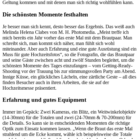
Geltung kommen und mit denen man sich richtig wohlfühlen kann.
Die schönsten Momente festhalten
Je besser man sich kennt, desto besser das Ergebnis. Das weiß auch
Melinda Helena Clabes von M. H. Photomedia. „Meist treffe ich
mich bereits ein Jahr vorher das erste Mal mit dem Brautpaar. Man
schreibt sich, man kommt sich näher, man fühlt sich wohl
miteinander. Aber auch Erfahrung und eine gute Ausrüstung sind ein
Muss für gute Hochzeitsfotos“, so die Fotografin, die das Brautpaar
und seine Gäste zwischen acht und zwölf Stunden begleitet, um die
schönsten Momente des Tages einzufangen – vom Getting-Ready-
Shooting vor der Trauung bis zur stimmungsvollen Party am Abend.
Innige Küsse, ein glückliches Lächeln, eine zärtliche Geste – all dies
finden Besucher auch in ihren Arbeiten, die sie auf der
Hochzeitsmesse präsentiert.
Erfahrung und gutes Equipment
Immer im Gepäck: Zwei Kameras, ein Blitz, ein Weitwinkelobjektiv
(14-30mm) für die Totalen und zwei (24-70mm & 70-200mm) für
die Details. So kann sie in entscheidenden Momenten die richtige
Optik zum Einsatz kommen lassen. „Wenn die Braut das erste Mal
strahlend um die Ecke kommt, wähle ich beispielsweise die Totale