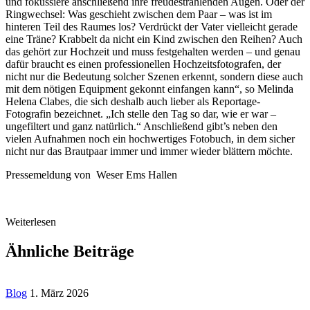
und fokussiere anschließend ihre freudestrahlenden Augen. Oder der
Ringwechsel: Was geschieht zwischen dem Paar – was ist im
hinteren Teil des Raumes los? Verdrückt der Vater vielleicht gerade
eine Träne? Krabbelt da nicht ein Kind zwischen den Reihen? Auch
das gehört zur Hochzeit und muss festgehalten werden – und genau
dafür braucht es einen professionellen Hochzeitsfotografen, der
nicht nur die Bedeutung solcher Szenen erkennt, sondern diese auch
mit dem nötigen Equipment gekonnt einfangen kann“, so Melinda
Helena Clabes, die sich deshalb auch lieber als Reportage-
Fotografin bezeichnet. „Ich stelle den Tag so dar, wie er war –
ungefiltert und ganz natürlich.“ Anschließend gibt’s neben den
vielen Aufnahmen noch ein hochwertiges Fotobuch, in dem sicher
nicht nur das Brautpaar immer und immer wieder blättern möchte.
Pressemeldung von Weser Ems Hallen
Weiterlesen
Ähnliche Beiträge
Blog
1. März 2026