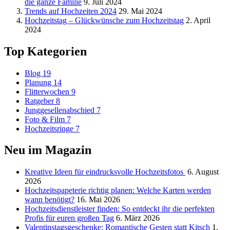
die ganze Familie
9. Juli 2024
Trends auf Hochzeiten 2024
29. Mai 2024
Hochzeitstag – Glückwünsche zum Hochzeitstag
2. April
2024
Top Kategorien
Blog
19
Planung
14
Flitterwochen
9
Ratgeber
8
Junggesellenabschied
7
Foto & Film
7
Hochzeitsringe
7
Neu im Magazin
Kreative Ideen für eindrucksvolle Hochzeitsfotos
6. August
2026
Hochzeitspapeterie richtig planen: Welche Karten werden
wann benötigt?
16. Mai 2026
Hochzeitsdienstleister finden: So entdeckt ihr die perfekten
Profis für euren großen Tag
6. März 2026
Valentinstagsgeschenke: Romantische Gesten statt Kitsch
1.