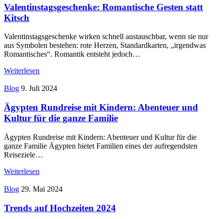
Valentinstagsgeschenke: Romantische Gesten statt
Kitsch
Valentinstagsgeschenke wirken schnell austauschbar, wenn sie nur
aus Symbolen bestehen: rote Herzen, Standardkarten, „irgendwas
Romantisches“. Romantik entsteht jedoch…
Weiterlesen
Blog
9. Juli 2024
Ägypten Rundreise mit Kindern: Abenteuer und
Kultur für die ganze Familie
Ägypten Rundreise mit Kindern: Abenteuer und Kultur für die
ganze Familie Ägypten bietet Familien eines der aufregendsten
Reiseziele…
Weiterlesen
Blog
29. Mai 2024
Trends auf Hochzeiten 2024