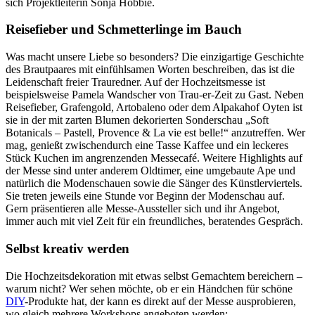
sich Projektleiterin Sonja Hobbie.
Reisefieber und Schmetterlinge im Bauch
Was macht unsere Liebe so besonders? Die einzigartige Geschichte
des Brautpaares mit einfühlsamen Worten beschreiben, das ist die
Leidenschaft freier Trauredner. Auf der Hochzeitsmesse ist
beispielsweise Pamela Wandscher von Trau-er-Zeit zu Gast. Neben
Reisefieber, Grafengold, Artobaleno oder dem Alpakahof Oyten ist
sie in der mit zarten Blumen dekorierten Sonderschau „Soft
Botanicals – Pastell, Provence & La vie est belle!“ anzutreffen. Wer
mag, genießt zwischendurch eine Tasse Kaffee und ein leckeres
Stück Kuchen im angrenzenden Messecafé. Weitere Highlights auf
der Messe sind unter anderem Oldtimer, eine umgebaute Ape und
natürlich die Modenschauen sowie die Sänger des Künstlerviertels.
Sie treten jeweils eine Stunde vor Beginn der Modenschau auf.
Gern präsentieren alle Messe-Aussteller sich und ihr Angebot,
immer auch mit viel Zeit für ein freundliches, beratendes Gespräch.
Selbst kreativ werden
Die Hochzeitsdekoration mit etwas selbst Gemachtem bereichern –
warum nicht? Wer sehen möchte, ob er ein Händchen für schöne
DIY
-Produkte hat, der kann es direkt auf der Messe ausprobieren,
wo gleich mehrere Workshops angeboten werden: