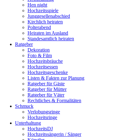
Hen night
Hochzeitsspiele
Junggesellenabschied
Kirchlich heiraten
Polterabend
Heiraten im Ausland
Standesamtlich heiraten
Ratgeber
Dekoration
Foto & Film
Hochzeitsbräuche
Hochzeitsessen
Hochzeitsgeschenke
Listen & Fakten zur Planung
Ratgeber für Gäste
Ratgeber für Mütter
Ratgeber für Väter
Rechtliches & Formalitäten
Schmuck
Verlobungsringe
Hochzeitsringe
Unterhaltung
HochzeitsDJ
Hochzeitssängerin / Sänger
Künstler