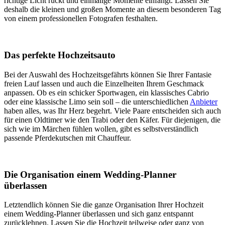
richtige Licht rückt und einmalige Momente einfängt. Lassen Sie
deshalb die kleinen und großen Momente an diesem besonderen Tag
von einem professionellen Fotografen festhalten.
Das perfekte Hochzeitsauto
Bei der Auswahl des Hochzeitsgefährts können Sie Ihrer Fantasie
freien Lauf lassen und auch die Einzelheiten Ihrem Geschmack
anpassen. Ob es ein schicker Sportwagen, ein klassisches Cabrio
oder eine klassische Limo sein soll – die unterschiedlichen
Anbieter
haben alles, was Ihr Herz begehrt. Viele Paare entscheiden sich auch
für einen Oldtimer wie den Trabi oder den Käfer. Für diejenigen, die
sich wie im Märchen fühlen wollen, gibt es selbstverständlich
passende Pferdekutschen mit Chauffeur.
Die Organisation einem Wedding-Planner
überlassen
Letztendlich können Sie die ganze Organisation Ihrer Hochzeit
einem Wedding-Planner überlassen und sich ganz entspannt
zurücklehnen. Lassen Sie die Hochzeit teilweise oder ganz von