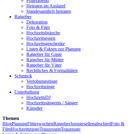
Polterabend
Heiraten im Ausland
Standesamtlich heiraten
Ratgeber
Dekoration
Foto & Film
Hochzeitsbräuche
Hochzeitsessen
Hochzeitsgeschenke
Listen & Fakten zur Planung
Ratgeber für Gäste
Ratgeber für Mütter
Ratgeber für Väter
Rechtliches & Formalitäten
Schmuck
Verlobungsringe
Hochzeitsringe
Unterhaltung
HochzeitsDJ
Hochzeitssängerin / Sänger
Künstler
Themen
Blog
Planung
Flitterwochen
Ratgeber
Junggesellenabschied
Foto &
Film
Hochzeitsringe
Trauzeugin
Trauzeuge