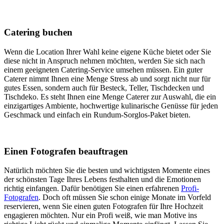
Catering buchen
Wenn die Location Ihrer Wahl keine eigene Küche bietet oder Sie
diese nicht in Anspruch nehmen möchten, werden Sie sich nach
einem geeigneten Catering-Service umsehen müssen. Ein guter
Caterer nimmt Ihnen eine Menge Stress ab und sorgt nicht nur für
gutes Essen, sondern auch für Besteck, Teller, Tischdecken und
Tischdeko. Es steht Ihnen eine Menge Caterer zur Auswahl, die ein
einzigartiges Ambiente, hochwertige kulinarische Genüsse für jeden
Geschmack und einfach ein Rundum-Sorglos-Paket bieten.
Einen Fotografen beauftragen
Natürlich möchten Sie die besten und wichtigsten Momente eines
der schönsten Tage Ihres Lebens festhalten und die Emotionen
richtig einfangen. Dafür benötigen Sie einen erfahrenen
Profi-
Fotografen
. Doch oft müssen Sie schon einige Monate im Vorfeld
reservieren, wenn Sie einen guten Fotografen für Ihre Hochzeit
engagieren möchten. Nur ein Profi weiß, wie man Motive ins