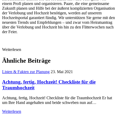
einem Profi planen und organisieren. Paare, die eine gemeinsame
Zukunft planen und Hilfe bei der äußerst komplizierten Organisation
der Verlobung und Hochzeit benötigen, werden auf unserem
Hochzeitsportal garantiert fündig. Wir unterstützen Sie gerne mit den
neuesten Trends und Empfehlungen – und zwar vom Heiratsantrag
über die Verlobung und Hochzeit bis hin zu den Flitterwochen nach
der Feier.
Weiterlesen
Ähnliche Beiträge
Listen & Fakten zur Planung
23. Mai 2021
Achtung, fertig, Hochzeit! Checkliste für die
Traumhochzeit
Achtung, fertig, Hochzeit! Checkliste für die Traumhochzeit Er hat
um Ihre Hand angehalten und beide schweben nun auf…
Weiterlesen