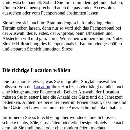
Unterwäsche handelt. Sobald Sie Ihr Traumkleid gefunden haben,
können Sie dementsprechend auch die passenden Accessoires
aussuchen oder vom Fachpersonal abstimmen lassen.
Sie sollten sich auch im Brautmodengeschäft unbedingt einen
Termin geben lassen, denn nur so wird sich das Fachpersonal bei
der Auswahl des Kleides, der Anprobe, beim Umziehen und
Abstecken voll und ganz Ihren Wünschen widmen können. Nutzen
Sie die Hilfestellung des Fachpersonals in Brautmodengeschäften
und ersparen Sie sich unnötigen Stress.
Die richtige Location wählen
Die Location ist etwas, was Sie mit großer Sorgfalt auswählen
müssen. Von der
Location
Ihrer Hochzeitsfeier hängt nämlich auch
eine Menge anderer Faktoren ab. Bei der Auswahl der Location
müssen Sie in erster Linie die Anzahl der Gäste und die Jahreszeit
bedenken. Achten Sie bei einer Feier im Freien darauf, dass Sie und
Ihre Gäste bei Unwetter immer eine Ausweichmöglichkeit haben.
Informieren Sie sich rechtzeitig über wunderschöne Schlösser,
schicke Clubs, Säle, Gaststätten oder edle Designerhotels – je nach
dem, ob Sie traditionell oder eher modern feiern möchten.